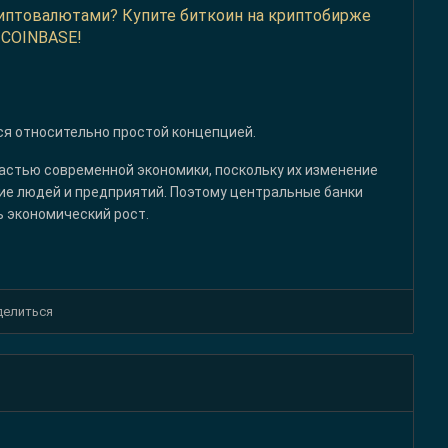
криптовалютами? Купите биткоин на криптобирже
COINBASE!
ся относительно простой концепцией.
астью современной экономики, поскольку их изменение
е людей и предприятий. Поэтому центральные банки
ь экономический рост.
делиться