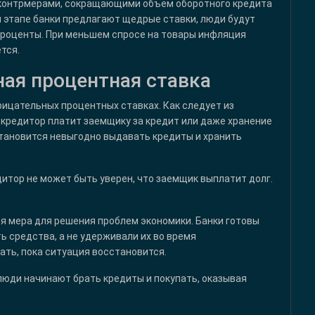
 контрмерами, сокращающими объем оборотного кредита
м этапе банки предлагают щедрые ставки, люди будут
проценты. При меньшем спросе на товары инфляция
тся.
ная процентная ставка
рицательных процентных ставках. Как следует из
х кредитор платит заемщику за кредит или даже хранение
становится невыгодно выдавать кредиты и хранить
итор не может быть уверен, что заемщик выплатит долг.
я мера для решения проблем экономики. Банки готовы
 средства, а не удерживали их во время
ть, пока ситуация восстановится.
люди начинают брать кредиты и покупать, оказывая