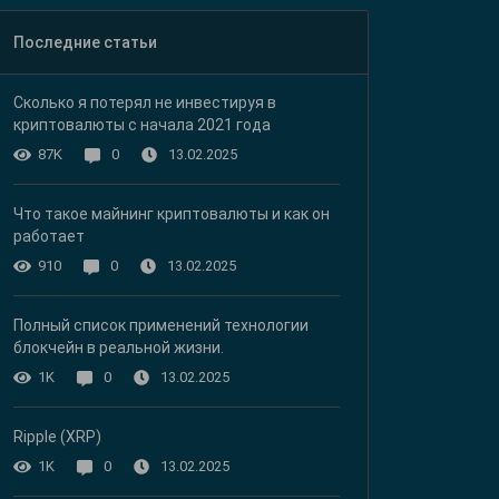
Последние статьи
Сколько я потерял не инвестируя в
криптовалюты с начала 2021 года
13.02.2025
87K
0
Что такое майнинг криптовалюты и как он
работает
13.02.2025
910
0
Полный список применений технологии
блокчейн в реальной жизни.
13.02.2025
1K
0
Ripple (XRP)
13.02.2025
1K
0