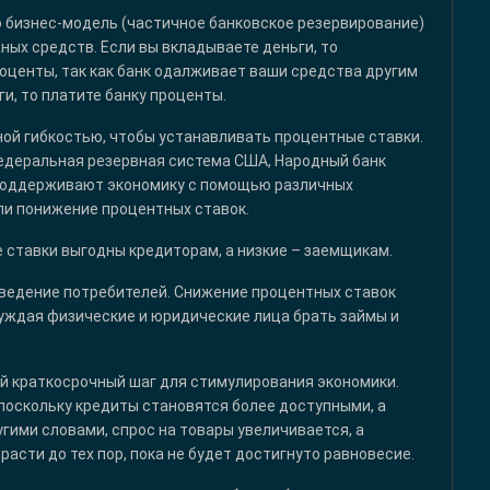
го бизнес-модель (частичное банковское резервирование)
ных средств. Если вы вкладываете деньги, то
роценты, так как банк одалживает ваши средства другим
ги, то платите банку проценты.
ой гибкостью, чтобы устанавливать процентные ставки.
Федеральная резервная система США, Народный банк
 поддерживают экономику с помощью различных
ли понижение процентных ставок.
 ставки выгодны кредиторам, а низкие – заемщикам.
оведение потребителей. Снижение процентных ставок
буждая физические и юридические лица брать займы и
 краткосрочный шаг для стимулирования экономики.
поскольку кредиты становятся более доступными, а
гими словами, спрос на товары увеличивается, а
расти до тех пор, пока не будет достигнуто равновесие.