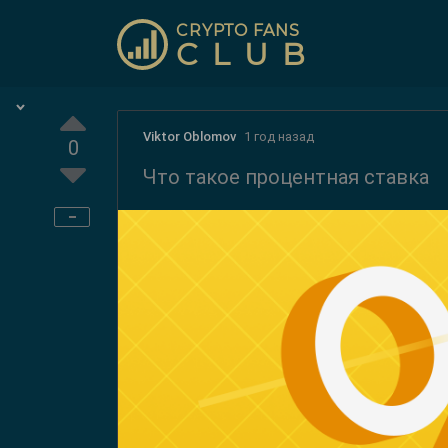
CRYPTO FANS
CLUB
Viktor Oblomov
1 год назад
0
Что такое процентная ставка