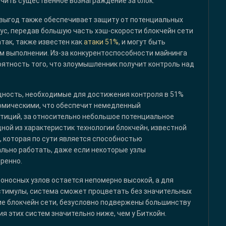
чить существенное вознаграждение за блок.
 выгод также обеспечивает защиту от потенциальных
сус, передав большую часть хэш-скорости блокчейн сети
атак, также известен как
атаки 51%
, и могут быть
 выполнении. Из-за конкурентоспособности майнинга
роятность того, что злоумышленник получит контроль над
щность, необходимые для достижения контроля в 51%
номическими, что обеспечит немедленный
тиций, за относительно небольшое потенциальное
ной из характеристик технологии блокчейн, известной
, которая по сути является способностью
ьно работать, даже если некоторые узлы
ренно.
оносных узлов остается непомерно высокой, а для
тимулы, система сможет процветать без значительных
ие блокчейн сети, безусловно подвержены большинству
я этих систем значительно ниже, чем у Биткойн.