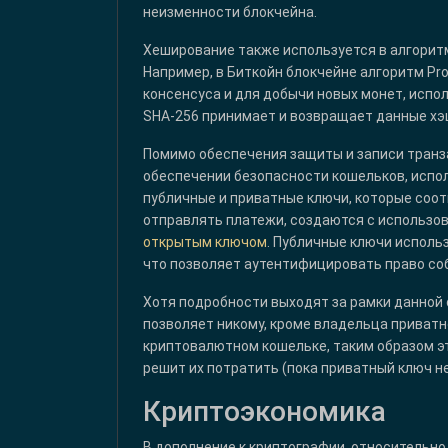
неизменности блокчейна.
Хеширование также используется в алгоритм
Например, в Биткойн блокчейне алгоритм Pr
консенсуса и для добычи новых монет, испол
SHA-256 принимает и возвращает данные хэш
Помимо обеспечения защиты и записи транза
обеспечении безопасности кошельков, испо
публичные и приватные ключи, которые соо
отправлять платежи, создаются с использ
открытым ключом
. Публичные ключи исполь
что позволяет аутентифицировать право со
Хотя подробности выходят за рамки данной
позволяет никому, кроме владельца приватн
криптовалютном кошельке, таким образом эт
решит их потратить (пока приватный ключ н
Криптоэкономика
В дополнение к криптографии, относительно