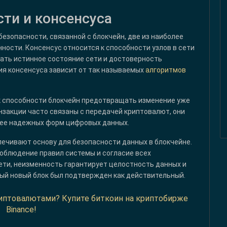
ти и консенсуса
езопасности, связанной с блокчейн, две из наиболее
ности. Консенсус относится к способности узлов в сети
ать истинное состояние сети и достоверность
ия консенсуса зависит от так называемых
алгоритмов
 к способности блокчейн предотвращать изменение уже
нзакции часто связаны с передачей криптовалют, они
енее надежных форм цифровых данных.
ечивают основу для безопасности данных в блокчейне.
облюдение правил системы и согласие всех
ети, неизменность гарантирует целостность данных и
дый новый блок был подтвержден как действительный.
криптовалютами? Купите биткоин на криптобирже
Binance!