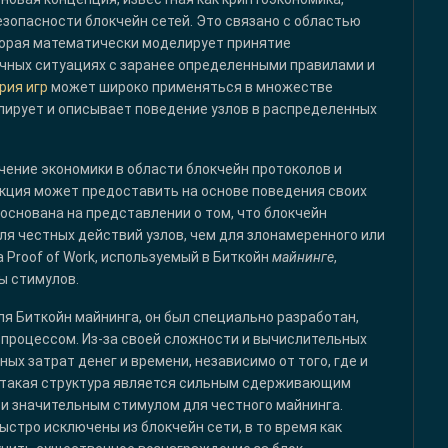
зопасности блокчейн сетей. Это связано с областью
оторая математически моделирует принятие
чных ситуациях с заранее определенными правилами и
рия игр
может широко применяться в множестве
лирует и описывает поведение узлов в распределенных
учение экономики в области блокчейн протоколов и
укция может предоставить на основе поведения своих
основана на представлении о том, что блокчейн
я честных действий узлов, чем для злонамеренного или
 Proof of Work, используемый в Биткойн
майнинге
,
ы стимулов.
я Биткойн майнинга, он был специально разработан,
процессом. Из-за своей сложности и вычислительных
ых затрат денег и времени, независимо от того, где и
м, такая структура является сильным сдерживающим
и значительным стимулом для честного майнинга.
стро исключены из блокчейн сети, в то время как