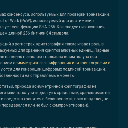
ах консенсуса, используемых для проверки транзакций.
oof of Work (PoW), используемый для достижения
ьзует хеш-функцию SHA-256. Как следует из названия,
ем длиной 256 бит или 64 символа.
кций в регистрах, криптография также играет роль в
льзуемых для хранения криптовалютных единиц. Парные
тветственно позволяют пользователям получать и
ованием
асимметричного шифрования или криптографии с
зуются для генерации цифровых подписей транзакций,
бственности на отправляемые монеты.
 статьи, природа асимметричной криптографии не
ого ключа, получить доступ к средствам, хранящимся на
и средства хранятся в безопасности, пока владелец не
е передавался или не был скомпрометирован).
 новая концепция, известная как криптоэкономика,