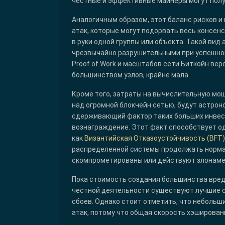
честные и эффективные майнеры могут полу
Аналогичным образом, этот баланс рисков и
атак, которые могут подорвать весь консен
в руки одной группы или объекта. Такой вид 
чрезвычайно разрушительными при успешном
Proof of Work и масштабов сети Биткойн ве
большинством узлов, крайне мала.
Кроме того, затраты на вычислительную мо
над огромной блокчейн сетью, будут астро
сдерживающий фактор таких больших инвес
вознаграждение. Этот факт способствует од
как
Византийская Отказоустойчивость (BFT)
распределенной системы продолжать нормал
скомпрометированы или действуют злонаме
Пока стоимость создания большинства вред
честной деятельности существуют лучшие с
сбоев. Однако стоит отметить, что небольш
атак, потому что общая скорость хэшировани