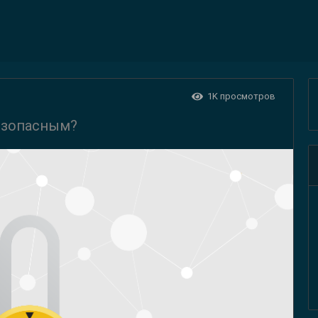
1K
просмотров
езопасным?