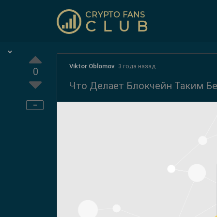
CRYPTO FANS
CLUB
Viktor Oblomov
3 года назад
0
Что Делает Блокчейн Таким Б