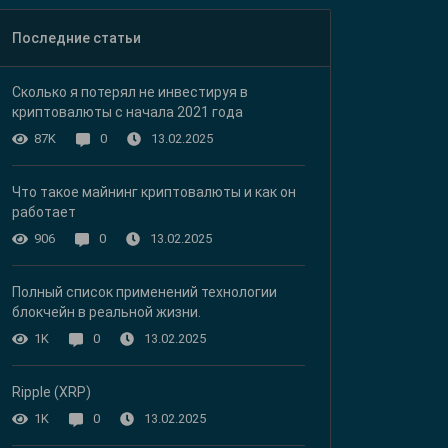
Последние статьи
Сколько я потерял не инвестируя в
криптовалюты с начала 2021 года
13.02.2025
87K
0
Что такое майнинг криптовалюты и как он
работает
13.02.2025
906
0
Полный список применений технологии
блокчейн в реальной жизни.
13.02.2025
1K
0
Ripple (XRP)
13.02.2025
1K
0