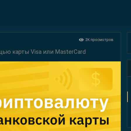
2K
просмотров
щью карты Visa или MasterCard