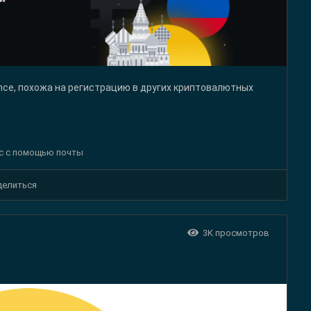
nce, похожа на регистрацию в других криптовалютных
нс с помощью почты
делиться
3K
просмотров