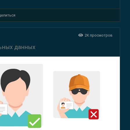
делиться
2K
просмотров
льных данных