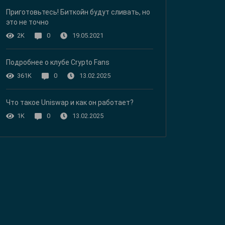
Приготовьтесь! Биткойн будут сливать, но
это не точно
19.05.2021
2K
0
Подробнее о клубе Crypto Fans
13.02.2025
361K
0
Что такое Uniswap и как он работает?
13.02.2025
1K
0