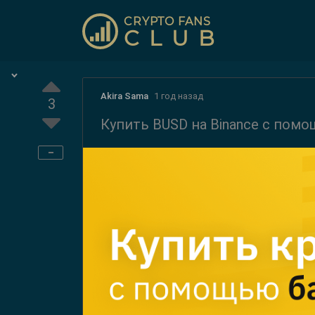
CRYPTO FANS
CLUB
Akira Sama
1 год назад
3
Купить BUSD на Binance с помо