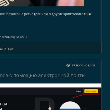
nce, похожа на регистрациею в других криптовалютных
нс с помощью CMC
делиться
2K
просмотров
nance с помощью электронной почты