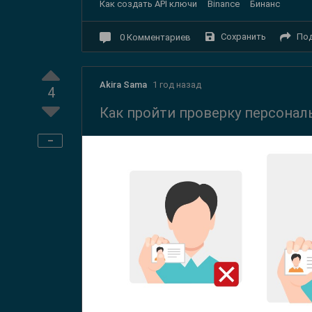
Как создать API ключи
Binance
Бинанс
Сохранить
По
0
Комментариев
Akira Sama
1 год назад
4
Как пройти проверку персона