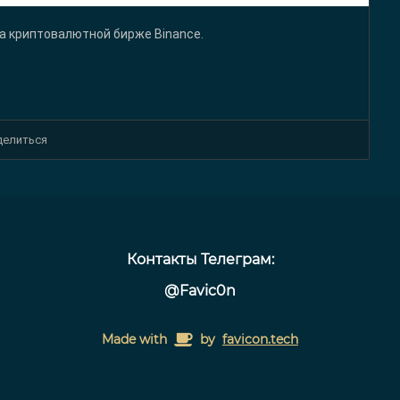
а криптовалютной бирже Binance.
делиться
Контакты Телеграм:
@Favic0n
Made with
by
favicon.tech