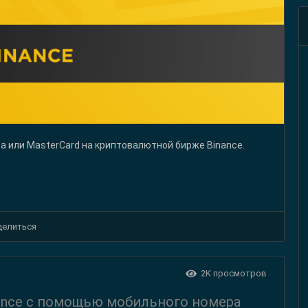
sa или MasterCard на криптовалютной бирже Binance.
делиться
2K
просмотров
nance с помощью мобильного номера