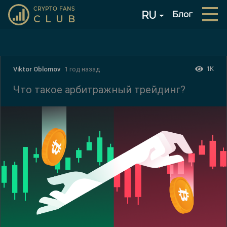
CRYPTO FANS
RU
Блог
CLUB
1K
Viktor Oblomov
1 год назад
Что такое арбитражный трейдинг?