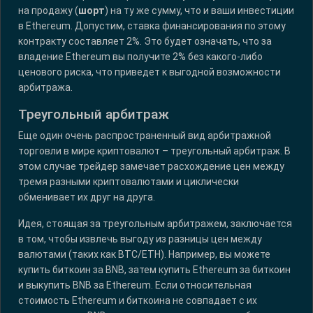
на продажу (
шорт
) на ту же сумму, что и ваши инвестиции
в Ethereum. Допустим, ставка финансирования по этому
контракту составляет 2%. Это будет означать, что за
владение Ethereum вы получите 2% без какого-либо
ценового риска, что приведет к выгодной возможности
арбитража.
Треугольный арбитраж
Еще один очень распространенный вид арбитражной
торговли в мире криптовалют – треугольный арбитраж. В
этом случае трейдер замечает расхождение цен между
тремя разными криптовалютами и циклически
обменивает их друг на друга.
Идея, стоящая за треугольным арбитражем, заключается
в том, чтобы извлечь выгоду из разницы цен между
валютами (таких как BTC/ETH). Например, вы можете
купить биткоин за BNB, затем купить Ethereum за биткоин
и выкупить BNB за Ethereum. Если относительная
стоимость Ethereum и биткоина не совпадает с их