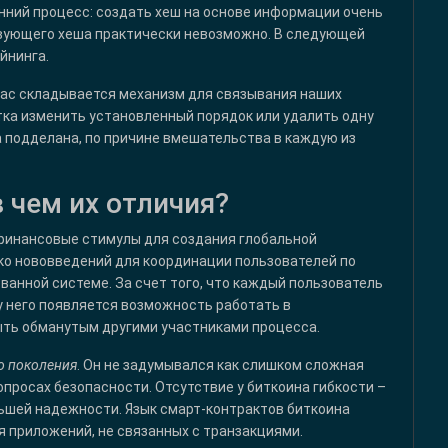
онний процесс: создать хеш на основе информации очень
вующего хеша практически невозможно. В следующей
йнинга.
нас складывается механизм для связывания наших
тка изменить установленный порядок или удалить одну
ла подделана, по причине вмешательства в каждую из
 чем их отличия?
 финансовые стимулы для создания глобальной
ко нововведений для координации пользователей по
ванной системе. За счет того, что каждый пользователь
у него появляется возможность работать в
быть обманутым другими участниками процесса.
о поколения
. Он не задумывался как слишком сложная
опросах безопасности. Отсутствие у биткоина гибкости –
льшей надежности. Язык смарт-контрактов биткоина
я приложений, не связанных с транзакциями.