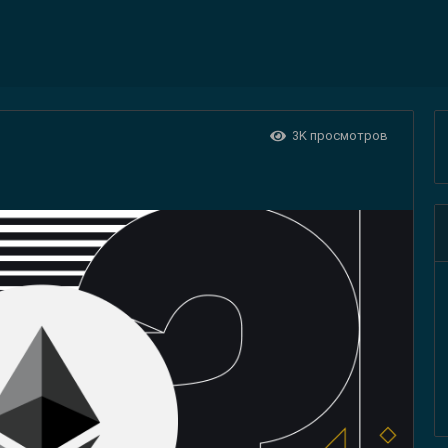
3K
просмотров