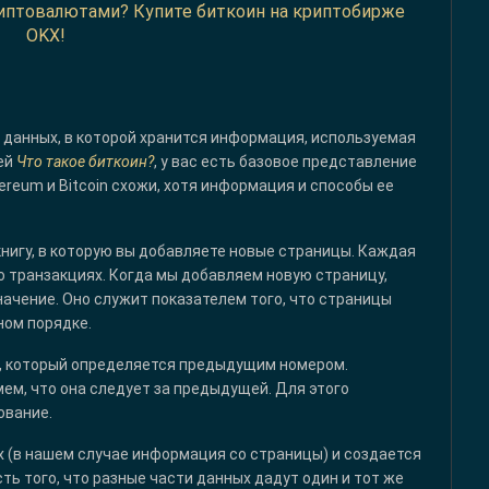
криптовалютами? Купите биткоин на криптобирже
OKX!
а данных, в которой хранится информация, используемая
ьей
Что такое биткоин?
, у вас есть базовое представление
ereum и Bitcoin схожи, хотя информация и способы ее
нигу, в которую вы добавляете новые страницы. Каждая
о транзакциях. Когда мы добавляем новую страницу,
ачение. Оно служит показателем того, что страницы
йном порядке.
ы, который определяется предыдущим номером.
мем, что она следует за предыдущей. Для этого
ование.
 (в нашем случае информация со страницы) и создается
ь того, что разные части данных дадут один и тот же