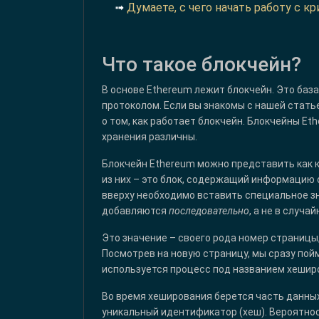
➟
Думаете, с чего начать работу с 
Что такое блокчейн?
В основе Ethereum лежит блокчейн. Это баз
протоколом. Если вы знакомы с нашей стат
о том, как работает блокчейн. Блокчейны Eth
хранения различны.
Блокчейн Ethereum можно представить как к
из них – это блок, содержащий информацию 
вверху необходимо вставить специальное зн
добавляются
последовательно
, а не в случа
Это значение – своего рода номер страниц
Посмотрев на новую страницу, мы сразу пой
используется процесс под названием хешир
Во время хеширования берется часть данных
уникальный идентификатор (хеш). Вероятност