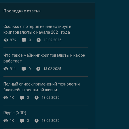
Последние статьи
Сколько я потерял не инвестируя в
криптовалюты с начала 2021 года
13.02.2025
87K
0
Что такое майнинг криптовалюты и как он
работает
13.02.2025
911
0
Полный список применений технологии
блокчейн в реальной жизни.
13.02.2025
1K
0
Ripple (XRP)
13.02.2025
1K
0