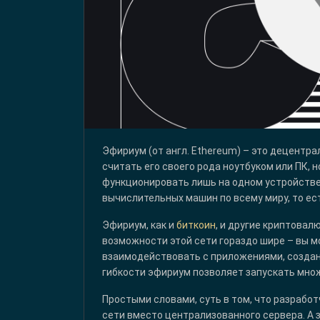
Эфириум (от англ. Ethereum) – это децент
считать его своего рода ноутбуком или ПК, н
функционировать лишь на одном устройстве
вычислительных машин по всему миру, то ес
Эфириум, как и
биткоин
, и другие криптовал
возможности этой сети гораздо шире – вы м
взаимодействовать с приложениями, создан
гибкости эфириум позволяет запускать мно
Простыми словами, суть в том, что разработ
сети вместо централизованного сервера. А 