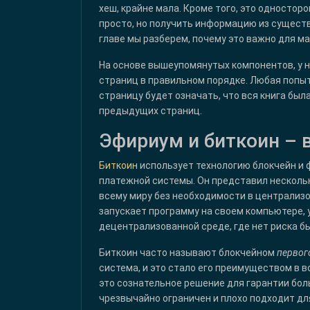
хеш, крайне мала. Кроме того, это одностор
просто, но получить информацию из сущест
главе мы разберем, почему это важно для ма
На основе вышеупомянутых компонентов, у 
страниц в правильном порядке. Любая попы
страницу будет означать, что вся книга бы
предыдущих страниц.
Эфириум и биткоин – в
Биткоин
использует технологию блокчейн и
платежной системы. Он представил несколь
всему миру без необходимости в централизо
запускает программу на своем компьютере, 
децентрализованной среде, где нет риска 
Биткоин часто называют блокчейном
первог
система, и это стало его преимуществом в в
это сознательное решение для гарантии бо
чрезвычайно ограничен и плохо подходит дл