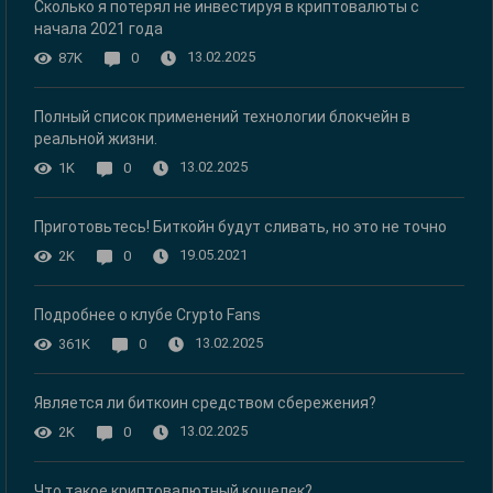
Сколько я потерял не инвестируя в криптовалюты с
начала 2021 года
13.02.2025
87K
0
Полный список применений технологии блокчейн в
реальной жизни.
13.02.2025
1K
0
Приготовьтесь! Биткойн будут сливать, но это не точно
19.05.2021
2K
0
Подробнее о клубе Crypto Fans
13.02.2025
361K
0
Является ли биткоин средством сбережения?
13.02.2025
2K
0
Что такое криптовалютный кошелек?