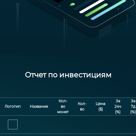
Отчет по инвестициям
Кол-
За
За
Кол-
Цена
Логотип
Название
во
24ч
7д
во
($)
монет
(%)
(%)